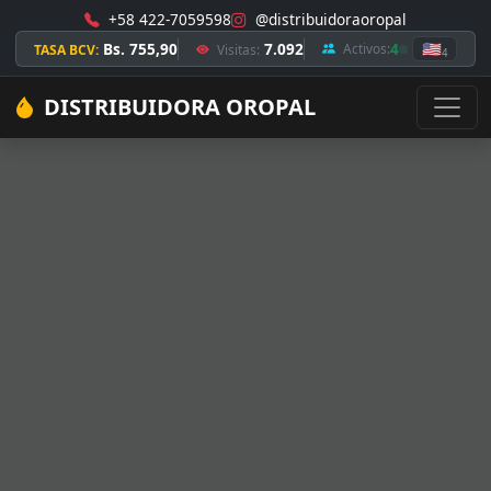
+58 422-7059598
@distribuidoraoropal
Bs. 755,90
7.092
4
🇺🇸
Activos:
TASA BCV:
Visitas:
4
DISTRIBUIDORA OROPAL