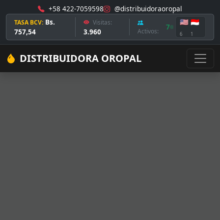
+58 422-7059598
@distribuidoraoropal
Bs.
🇺🇸
🇮🇩
TASA BCV:
Visitas:
7
757,54
3.960
Activos:
6
1
DISTRIBUIDORA OROPAL