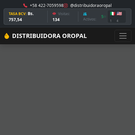
+58 422-7059598
@distribuidoraoropal
Bs.
🇮🇹
🇺🇸
TASA BCV:
Visitas:
5
757,54
134
Activos:
1
4
DISTRIBUIDORA OROPAL