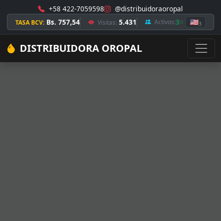
+58 422-7059598
@distribuidoraoropal
Bs. 757,54
5.431
3
🇺🇸
Activos:
TASA BCV:
Visitas:
3
DISTRIBUIDORA OROPAL