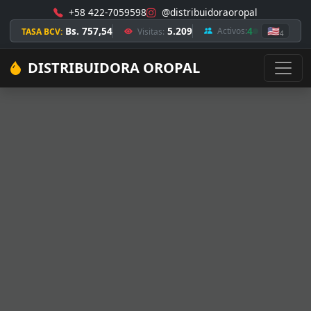
+58 422-7059598
@distribuidoraoropal
Bs. 757,54
5.209
4
🇺🇸
Activos:
TASA BCV:
Visitas:
4
DISTRIBUIDORA OROPAL