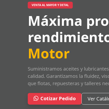
VENTA AL MAYOR Y DETAL
Máxima pro
rendimiento
Motor
Suministramos aceites y lubricantes
calidad. Garantizamos la fluidez, vi
que flotas, repuesteras y talleres ne
Cotizar Pedido
Ver Catá