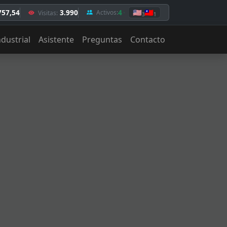
757,54
3.990
4
🇺🇸
🇹🇼
Activos:
Visitas:
3
1
ndustrial
Asistente
Preguntas
Contacto