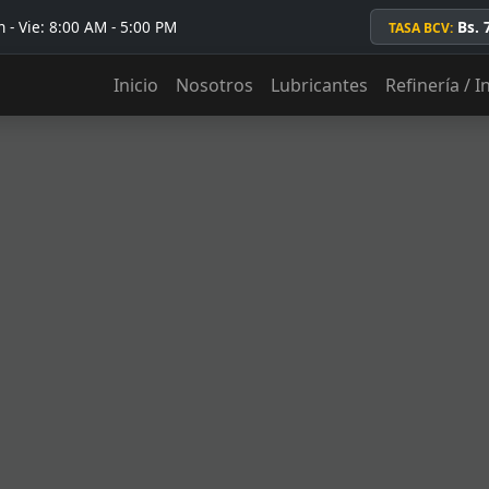
 - Vie: 8:00 AM - 5:00 PM
Bs. 
TASA BCV:
Inicio
Nosotros
Lubricantes
Refinería / I