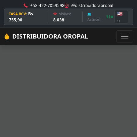
+58 422-7059598
@distribuidoraoropal
Bs.
🇺🇸
TASA BCV:
Visitas:
11
755,90
8.038
Activos:
11
DISTRIBUIDORA OROPAL