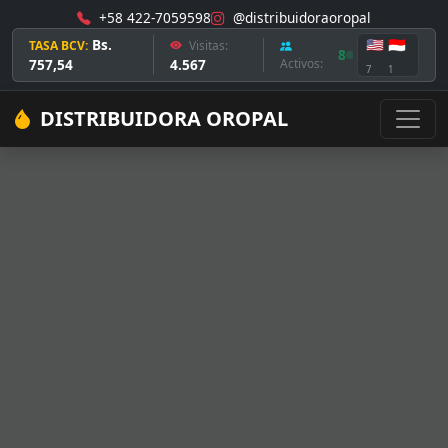
+58 422-7059598
@distribuidoraoropal
Bs.
🇺🇸
🇮🇩
TASA BCV:
Visitas:
8
757,54
4.567
Activos:
7
1
DISTRIBUIDORA OROPAL