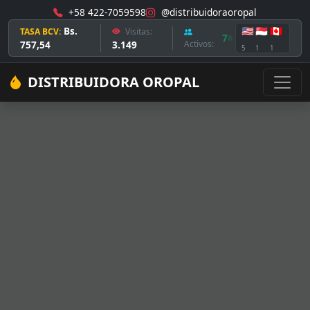
+58 422-7059598
@distribuidoraoropal
Bs.
🇺🇸
🇸🇬
🇨🇦
TASA BCV:
Visitas:
7
757,54
3.149
Activos:
5
1
1
DISTRIBUIDORA OROPAL