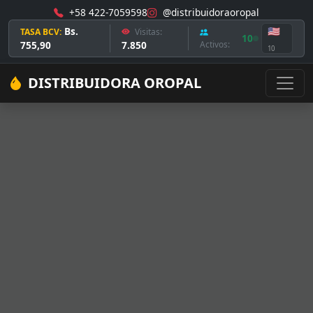
+58 422-7059598
@distribuidoraoropal
Bs.
🇺🇸
TASA BCV:
Visitas:
10
755,90
7.850
Activos:
10
DISTRIBUIDORA OROPAL