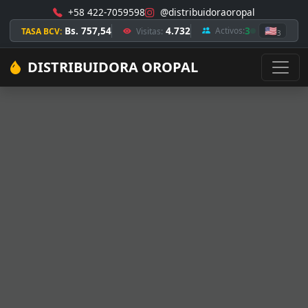
+58 422-7059598
@distribuidoraoropal
Bs. 757,54
4.732
3
🇺🇸
Activos:
TASA BCV:
Visitas:
3
DISTRIBUIDORA OROPAL