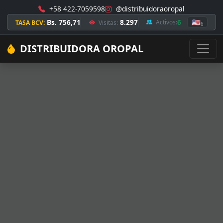
+58 422-7059598
@distribuidoraoropal
Bs. 756,71
8.297
6
🇺🇸
Activos:
TASA BCV:
Visitas:
6
DISTRIBUIDORA OROPAL