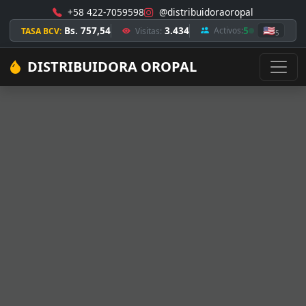
+58 422-7059598
@distribuidoraoropal
Bs. 757,54
3.434
5
🇺🇸
Activos:
TASA BCV:
Visitas:
5
DISTRIBUIDORA OROPAL