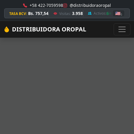
+58 422-7059598
@distribuidoraoropal
Bs. 757,54
3.958
6
🇺🇸
Activos:
TASA BCV:
Visitas:
6
DISTRIBUIDORA OROPAL