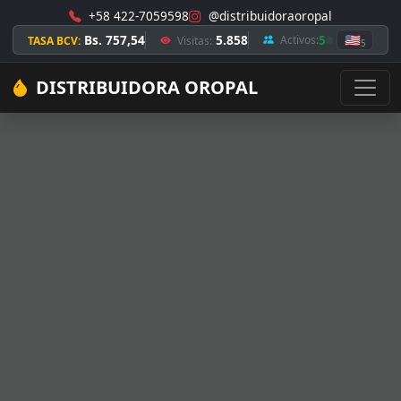
+58 422-7059598
@distribuidoraoropal
Bs. 757,54
5.858
5
🇺🇸
Activos:
TASA BCV:
Visitas:
5
DISTRIBUIDORA OROPAL