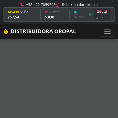
+58 422-7059598
@distribuidoraoropal
Bs.
🇺🇸
🇲🇾
TASA BCV:
Visitas:
5
757,54
5.838
Activos:
4
1
DISTRIBUIDORA OROPAL