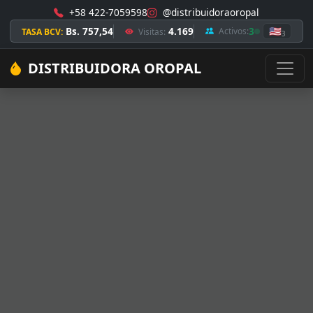
+58 422-7059598
@distribuidoraoropal
Bs. 757,54
4.169
3
🇺🇸
Activos:
TASA BCV:
Visitas:
3
DISTRIBUIDORA OROPAL