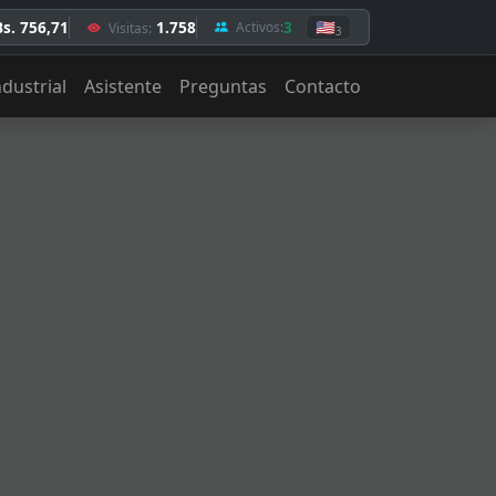
Bs. 756,71
1.758
3
🇺🇸
Activos:
Visitas:
3
ndustrial
Asistente
Preguntas
Contacto