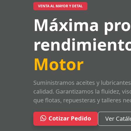
VENTA AL MAYOR Y DETAL
Máxima pro
rendimiento
Motor
Suministramos aceites y lubricantes
calidad. Garantizamos la fluidez, vi
que flotas, repuesteras y talleres ne
Cotizar Pedido
Ver Catá