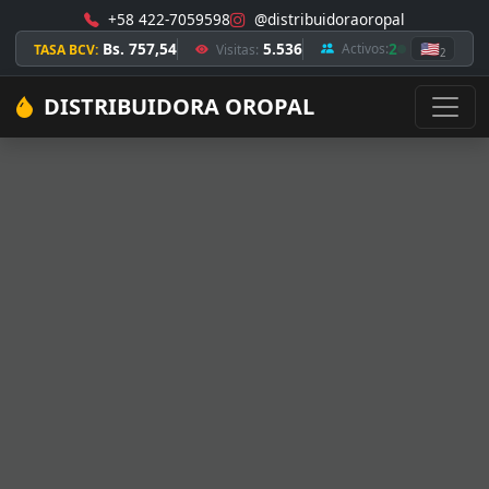
+58 422-7059598
@distribuidoraoropal
Bs. 757,54
5.536
2
🇺🇸
Activos:
TASA BCV:
Visitas:
2
DISTRIBUIDORA OROPAL