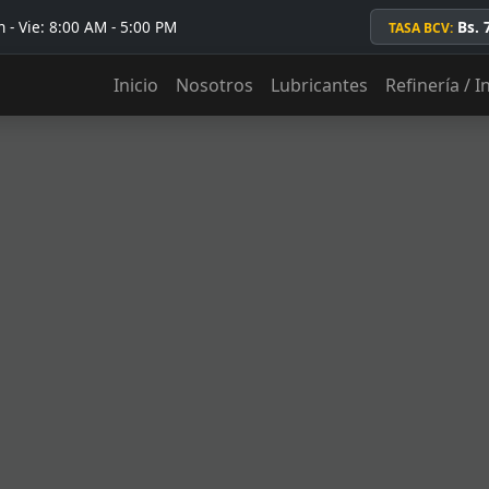
 - Vie: 8:00 AM - 5:00 PM
Bs. 
TASA BCV:
Inicio
Nosotros
Lubricantes
Refinería / I