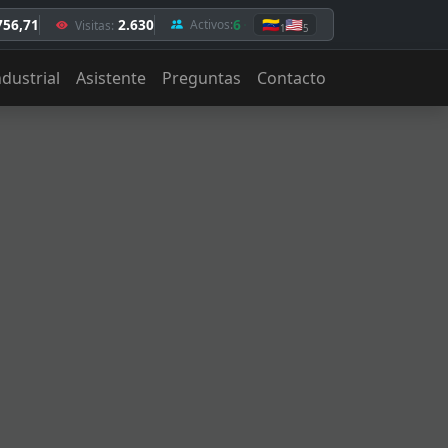
756,71
2.630
6
🇻🇪
🇺🇸
Activos:
Visitas:
1
5
ndustrial
Asistente
Preguntas
Contacto