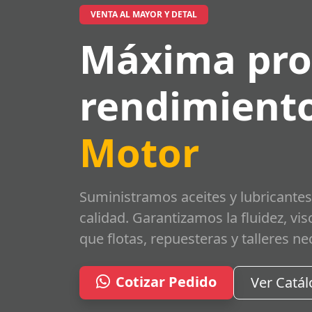
VENTA AL MAYOR Y DETAL
Máxima pro
rendimiento
Motor
Suministramos aceites y lubricantes
calidad. Garantizamos la fluidez, vi
que flotas, repuesteras y talleres ne
Cotizar Pedido
Ver Catá