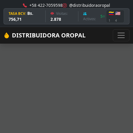
+58 422-7059598
@distribuidoraoropal
Bs.
🇻🇪
🇺🇸
TASA BCV:
Visitas:
5
756,71
2.878
Activos:
1
4
DISTRIBUIDORA OROPAL