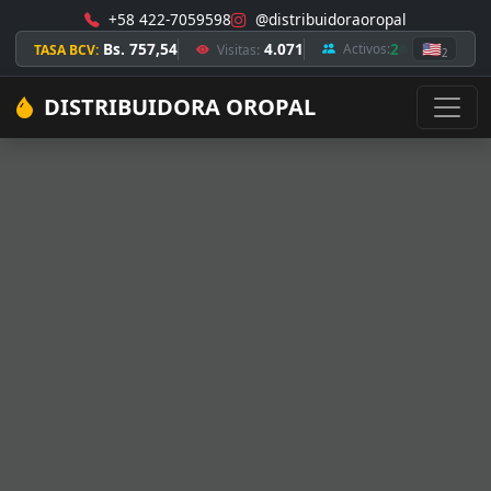
+58 422-7059598
@distribuidoraoropal
Bs. 757,54
4.071
2
🇺🇸
Activos:
TASA BCV:
Visitas:
2
DISTRIBUIDORA OROPAL