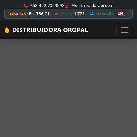
+58 422-7059598
@distribuidoraoropal
Bs. 756,71
1.772
8
🇺🇸
Activos:
TASA BCV:
Visitas:
8
DISTRIBUIDORA OROPAL