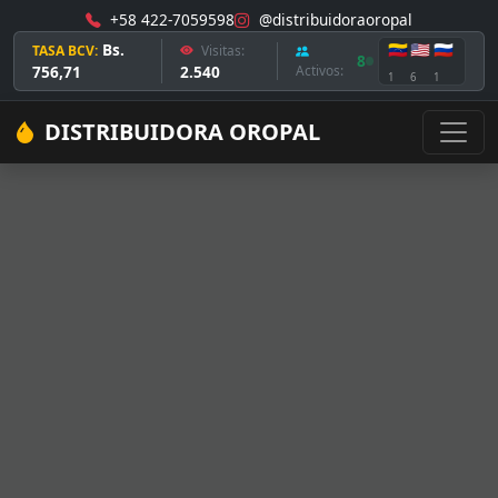
+58 422-7059598
@distribuidoraoropal
Bs.
🇻🇪
🇺🇸
🇷🇺
TASA BCV:
Visitas:
8
756,71
2.540
Activos:
1
6
1
DISTRIBUIDORA OROPAL