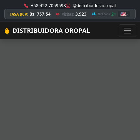
+58 422-7059598
@distribuidoraoropal
Bs. 757,54
3.923
2
🇺🇸
Activos:
TASA BCV:
Visitas:
2
DISTRIBUIDORA OROPAL