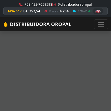
+58 422-7059598
@distribuidoraoropal
Bs. 757,54
4.254
4
🇺🇸
Activos:
TASA BCV:
Visitas:
4
DISTRIBUIDORA OROPAL