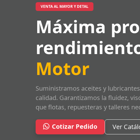
VENTA AL MAYOR Y DETAL
Máxima pro
rendimiento
Motor
Suministramos aceites y lubricantes
calidad. Garantizamos la fluidez, vi
que flotas, repuesteras y talleres ne
Cotizar Pedido
Ver Catá