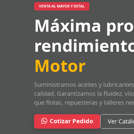
VENTA AL MAYOR Y DETAL
Máxima pro
rendimiento
Motor
Suministramos aceites y lubricantes
calidad. Garantizamos la fluidez, vi
que flotas, repuesteras y talleres ne
Cotizar Pedido
Ver Catá