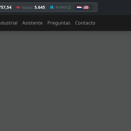
757,54
5.645
2
🇳🇱
🇺🇸
Activos:
Visitas:
1
1
ndustrial
Asistente
Preguntas
Contacto