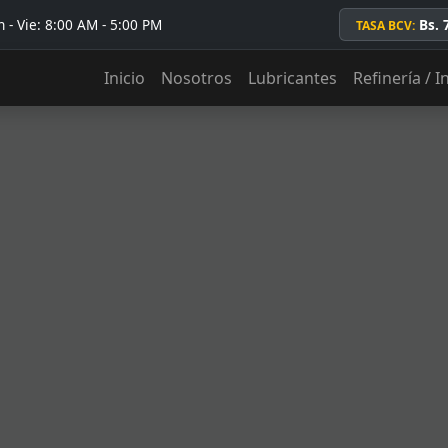
 - Vie: 8:00 AM - 5:00 PM
Bs. 
TASA BCV:
Inicio
Nosotros
Lubricantes
Refinería / I