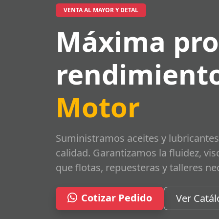
VENTA AL MAYOR Y DETAL
Máxima pro
rendimiento
Motor
Suministramos aceites y lubricantes
calidad. Garantizamos la fluidez, vi
que flotas, repuesteras y talleres ne
Cotizar Pedido
Ver Catá