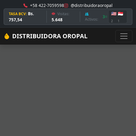
+58 422-7059598
@distribuidoraoropal
Bs.
🇺🇸
🇸🇬
TASA BCV:
Visitas:
3
757,54
5.648
Activos:
2
1
DISTRIBUIDORA OROPAL