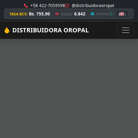
+58 422-7059598
@distribuidoraoropal
Bs. 755,90
6.842
3
🇺🇸
Activos:
TASA BCV:
Visitas:
3
DISTRIBUIDORA OROPAL