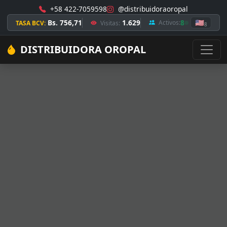
+58 422-7059598
@distribuidoraoropal
Bs. 756,71
1.629
8
🇺🇸
Activos:
TASA BCV:
Visitas:
8
DISTRIBUIDORA OROPAL