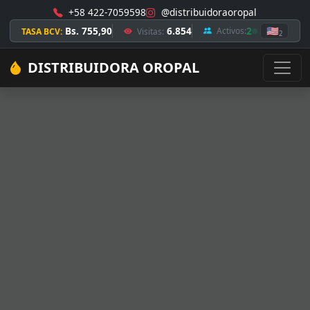
+58 422-7059598
@distribuidoraoropal
Bs. 755,90
6.854
2
🇺🇸
Activos:
TASA BCV:
Visitas:
2
DISTRIBUIDORA OROPAL