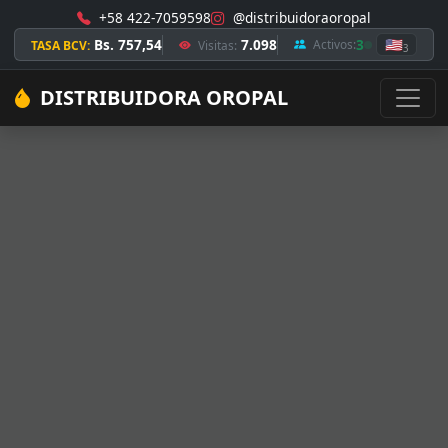
+58 422-7059598
@distribuidoraoropal
Bs. 757,54
7.098
3
🇺🇸
Activos:
TASA BCV:
Visitas:
3
DISTRIBUIDORA OROPAL