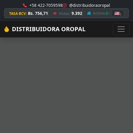
+58 422-7059598
@distribuidoraoropal
Bs. 756,71
9.392
6
🇺🇸
Activos:
TASA BCV:
Visitas:
6
DISTRIBUIDORA OROPAL