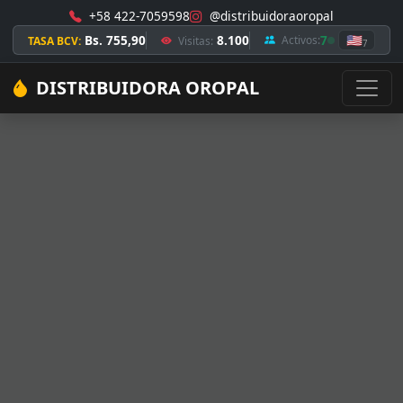
+58 422-7059598
@distribuidoraoropal
Bs. 755,90
8.100
7
🇺🇸
Activos:
TASA BCV:
Visitas:
7
DISTRIBUIDORA OROPAL