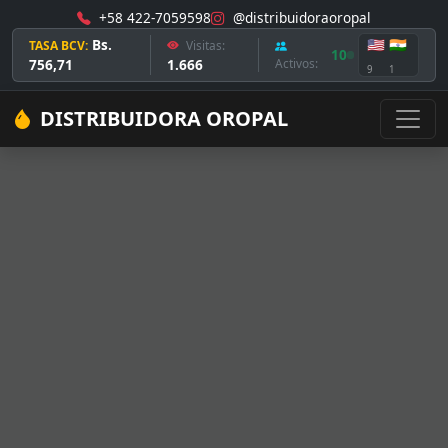
+58 422-7059598
@distribuidoraoropal
Bs.
🇺🇸
🇮🇳
TASA BCV:
Visitas:
10
756,71
1.666
Activos:
9
1
DISTRIBUIDORA OROPAL