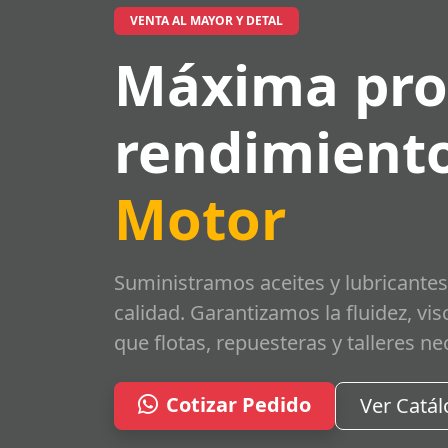
VENTA AL MAYOR Y DETAL
Máxima pro
rendimiento
Motor
Suministramos aceites y lubricantes
calidad. Garantizamos la fluidez, vi
que flotas, repuesteras y talleres ne
Cotizar Pedido
Ver Catá