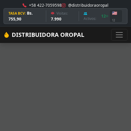
+58 422-7059598
@distribuidoraoropal
Bs.
🇺🇸
TASA BCV:
Visitas:
12
755,90
7.990
Activos:
12
DISTRIBUIDORA OROPAL