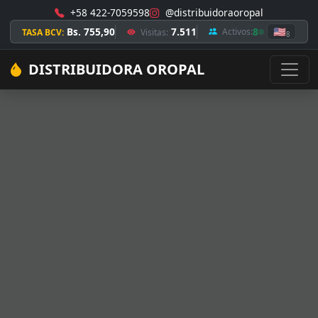
+58 422-7059598
@distribuidoraoropal
Bs. 755,90
7.511
8
🇺🇸
Activos:
TASA BCV:
Visitas:
8
DISTRIBUIDORA OROPAL