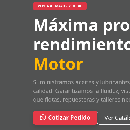
VENTA AL MAYOR Y DETAL
Máxima pro
rendimiento
Motor
Suministramos aceites y lubricantes
calidad. Garantizamos la fluidez, vi
que flotas, repuesteras y talleres ne
Cotizar Pedido
Ver Catá