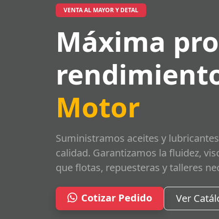
VENTA AL MAYOR Y DETAL
Máxima pro
rendimiento
Motor
Suministramos aceites y lubricantes
calidad. Garantizamos la fluidez, vi
que flotas, repuesteras y talleres ne
Cotizar Pedido
Ver Catá