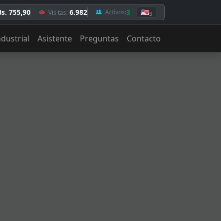
Bs. 755,90
6.982
3
🇺🇸
Activos:
Visitas:
3
ndustrial
Asistente
Preguntas
Contacto