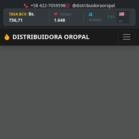
+58 422-7059598
@distribuidoraoropal
Bs.
🇺🇸
TASA BCV:
Visitas:
11
756,71
1.648
Activos:
11
DISTRIBUIDORA OROPAL