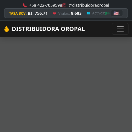
+58 422-7059598
@distribuidoraoropal
Bs. 756,71
8.683
9
🇺🇸
Activos:
TASA BCV:
Visitas:
9
DISTRIBUIDORA OROPAL