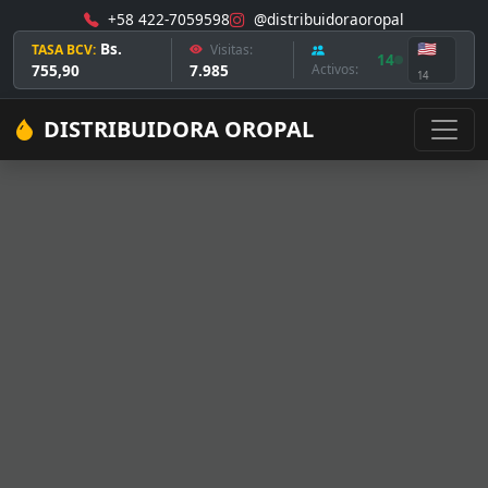
+58 422-7059598
@distribuidoraoropal
Bs.
🇺🇸
TASA BCV:
Visitas:
14
755,90
7.985
Activos:
14
DISTRIBUIDORA OROPAL