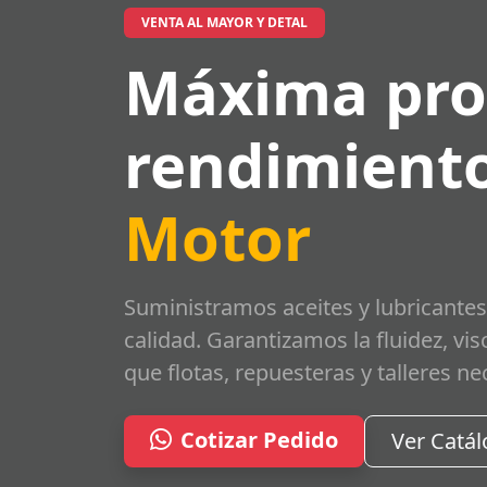
VENTA AL MAYOR Y DETAL
Máxima pro
rendimiento
Motor
Suministramos aceites y lubricantes
calidad. Garantizamos la fluidez, vi
que flotas, repuesteras y talleres ne
Cotizar Pedido
Ver Catá