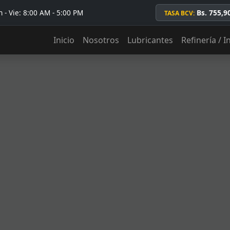
 - Vie: 8:00 AM - 5:00 PM
Bs. 755,9
TASA BCV:
Inicio
Nosotros
Lubricantes
Refinería / I