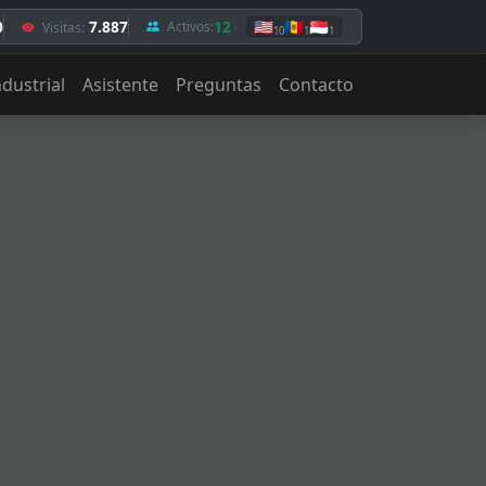
0
7.887
12
🇺🇸
🇲🇩
🇸🇬
Activos:
Visitas:
10
1
1
ndustrial
Asistente
Preguntas
Contacto