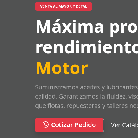
VENTA AL MAYOR Y DETAL
Máxima pro
rendimiento
Motor
Suministramos aceites y lubricantes
calidad. Garantizamos la fluidez, vi
que flotas, repuesteras y talleres ne
Cotizar Pedido
Ver Catá