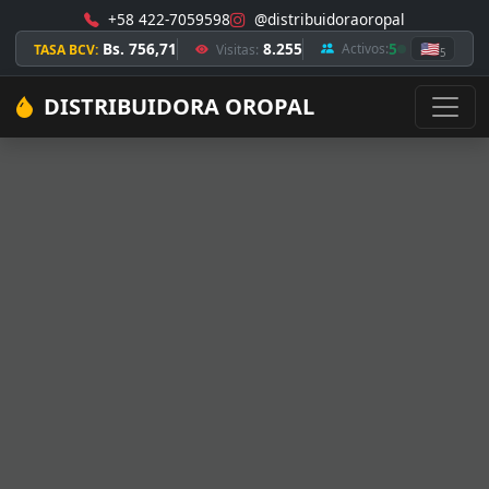
+58 422-7059598
@distribuidoraoropal
Bs. 756,71
8.255
5
🇺🇸
Activos:
TASA BCV:
Visitas:
5
DISTRIBUIDORA OROPAL