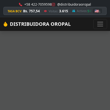
+58 422-7059598
@distribuidoraoropal
Bs. 757,54
3.615
5
🇺🇸
Activos:
TASA BCV:
Visitas:
5
DISTRIBUIDORA OROPAL