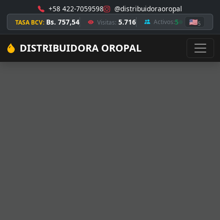
+58 422-7059598
@distribuidoraoropal
Bs. 757,54
5.716
5
🇺🇸
Activos:
TASA BCV:
Visitas:
5
DISTRIBUIDORA OROPAL